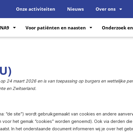
Onze activiteiten
Nieuws
Over ons
FNA9
Voor patiënten en naasten
Onderzoek en
U)
et op 24 maart 2026 en is van toepassing op burgers en wettelijke p
te en Zwitserland.
na: “de site”) wordt gebruikgemaakt van cookies en andere aanver
ken voor het gemak “cookies” worden genoemd). Ook via derden die
atst. In het onderstaande document informeren wij je over het geb