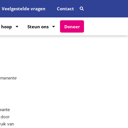
Veelgestelde vragen
Contact
 hoop
Steun ons
Doneer
ermanente
wante
 door
ruik van