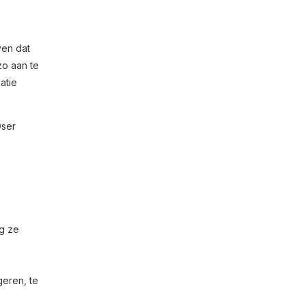
ven dat
zo aan te
atie
wser
g ze
geren, te