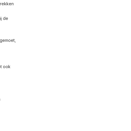
trekken
ij de
egemoet,
bt ook
s