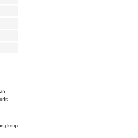
van
erkt.
ming knop