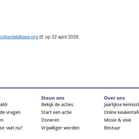
ookiedatabase.org
op 22 april 2026.
r
Steun ons
Over ons
NA9
Bekijk de acties
Jaarlijkse kennis
lde vragen
Start een actie
Online keukentaf
en
Doneren
Missie & visie
se: wat nu?
Vrijwilliger worden
Bestuur