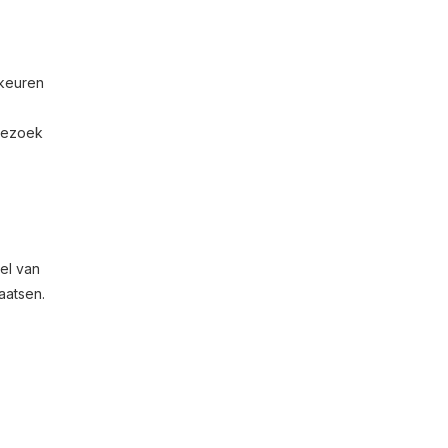
rkeuren
 bezoek
el van
aatsen.