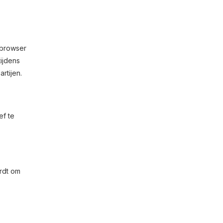
 browser
ijdens
rtijen.
ef te
ordt om