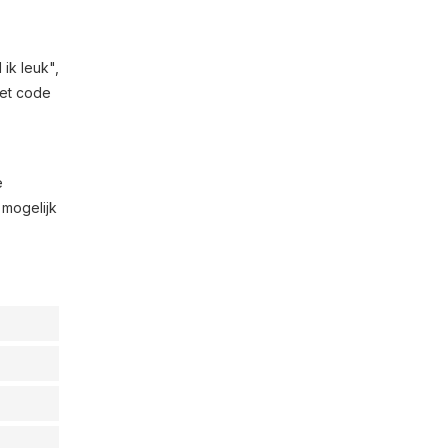
ik leuk",
met code
e
 mogelijk