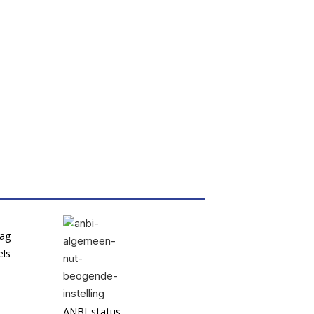
dag
els
ANBI-status