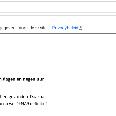
gegevens door deze site. -
Privacybeleid
*
n dagen en negen uur
bben gevonden. Daarna
arop we DFNA9 definitief