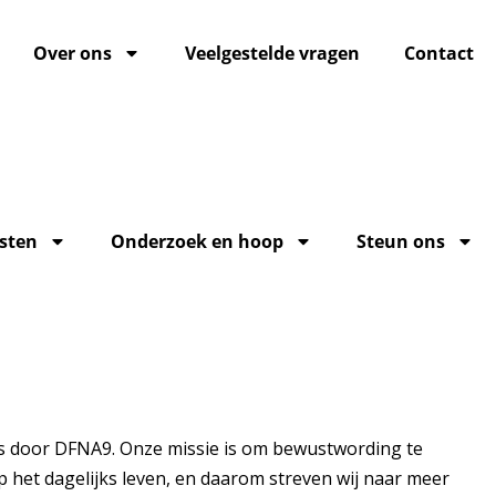
Over ons
Veelgestelde vragen
Contact
sten
Onderzoek en hoop
Steun ons
ies door DFNA9. Onze missie is om bewustwording te
 het dagelijks leven, en daarom streven wij naar meer